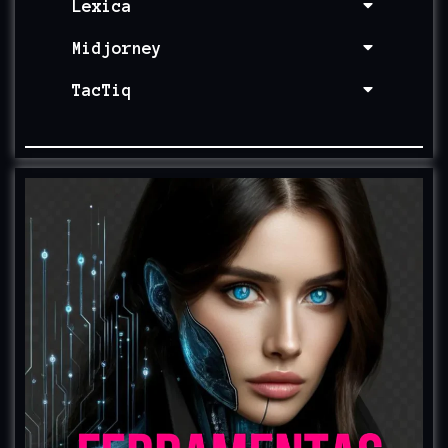
Lexica
Midjorney
TacTiq